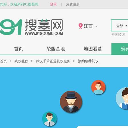
您好，欢迎来到91搜墓网
登录
|
免费注册
江西
全部
善国陵园
首页
陵园墓地
地图看墓
殡
首页
>
殡仪礼仪
>
武汉千禾正道礼仪服务
>
预约殡葬礼仪