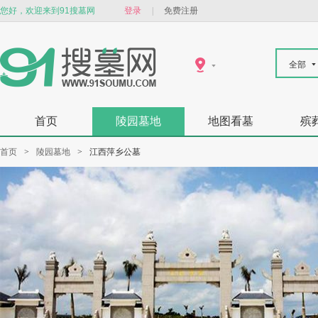
您好，欢迎来到91搜墓网
登录
|
免费注册
全部
首页
陵园墓地
地图看墓
殡
首页
>
陵园墓地
>
江西萍乡公墓