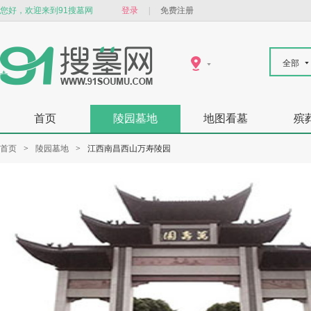
您好，欢迎来到91搜墓网
登录
|
免费注册
全部
首页
陵园墓地
地图看墓
殡
首页
>
陵园墓地
>
江西南昌西山万寿陵园